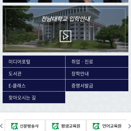
전남대학교
입학안내
미디어포털
취업ㆍ진로
도서관
장학안내
E-클래스
증명서발급
찾아오시는 길