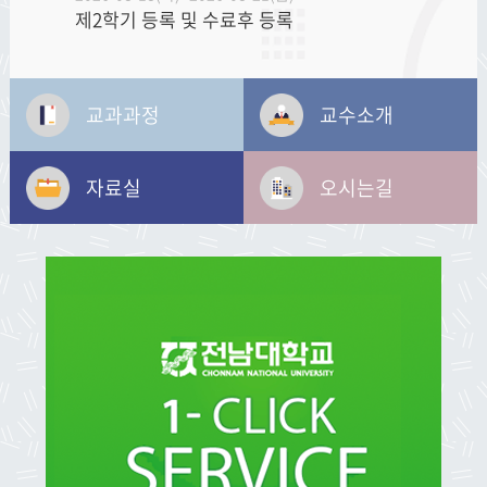
제2학기 등록 및 수료후 등록
2026-08-26(수)~2026-08-26(수)
제74회 후기('26년 8월) 학위수여식
교과과정
교수소개
자료실
오시는길