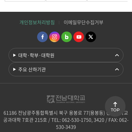
개인정보처리방침
이메일무단수집거부
대학·학부·대학원
주요 산하기관
TOP
61186 전남광주통합특별시 북구 용봉로 77(용봉동) 전남대학교
공과대학 7호관 215호 / TEL: 062-530-1750, 3420 / FAX: 062-
530-3439