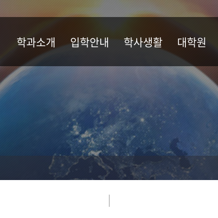
학과소개
입학안내
학사생활
대학원
학과연혁
입학안내
교육과정
대학원 소개
(교과과정)
학과소개
연구실 소개
학사일정
교수소개
대학원 학사일
장학
운영지침
교과과정
졸업자격인정제
오시는길
공지사항
학석사연계과정
게시판
교육대학원
인공지능융합
인공지능융합
양성사업단(BK