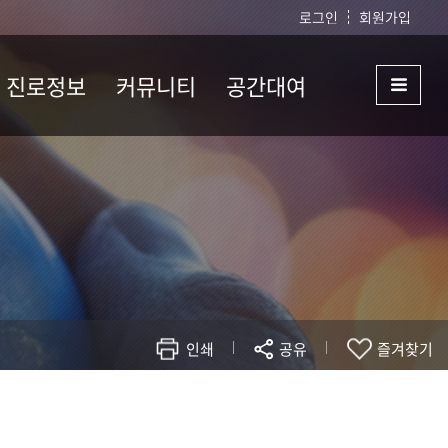
로그인
회원가입
진로정보
커뮤니티
공간대여
진로정보
공지사항
강의실 및 세미나실
대여
채용정보
게시판
정
[지역선도대학사업
자료실
] 지능형ICT 트랙
자주하는 Q&A
분실물알림
인쇄
공유
즐겨찾기
학과
인재
21)
현재 페이지를 즐겨찾는 메뉴로