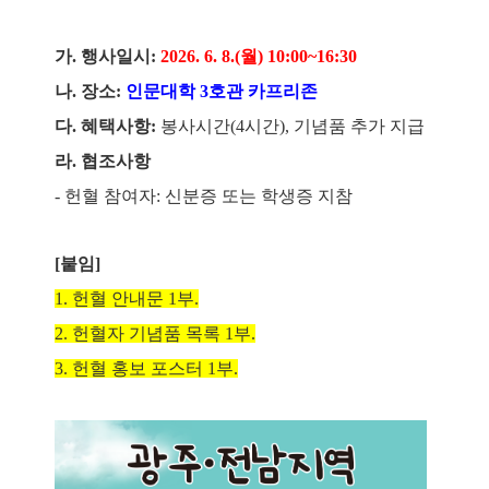
가
.
행사일시
:
2026. 6. 8.(
월
) 10:00~16:30
나
.
장소
:
인문대학
3
호관 카프리존
다
.
혜택사항
:
봉사시간
(4
시간
),
기념품 추가 지급
라
.
협조사항
-
헌혈 참여자
:
신분증 또는 학생증 지참
[붙임]
1.
헌혈 안내문
1
부
.
2.
헌혈자 기념품 목록
1
부
.
3.
헌혈 홍보 포스터
1
부
.