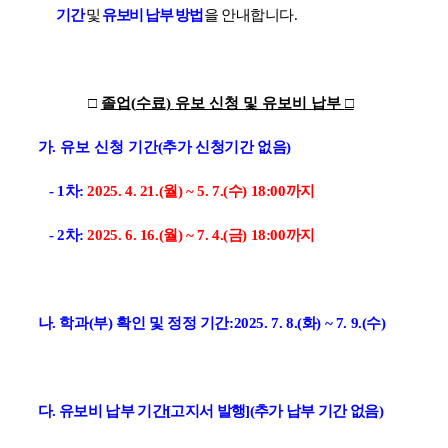
기간
및
유보비 납부
방
법
을
안내합니다.
□
졸업
(
수료
)
유보 신청 및 유보비 납부
□
가
.
유보 신청 기간
(
추가 신청기간 없음
)
- 1
차
:
2025. 4. 21.(
월
) ~ 5. 7.(
수
) 18:00
까지
- 2
차
:
2025. 6. 16.(
월
) ~ 7. 4.(
금
) 18:00
까지
나
.
학과
(
부
)
확인 및 정정 기간
:
2025. 7. 8.(
화
) ~ 7. 9.(
수
)
다
.
유보비 납부 기간
[
고지서 발행
]
(
추가 납부 기간 없음
)