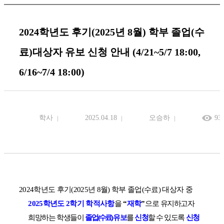
2024학년도 후기(2025년 8월) 학부 졸업(수
료)대상자 유보 신청 안내 (4/21~5/7 18:00,
6/16~7/4 18:00)
학사
2025.04.18
오승하
93
2024
학년도 후기
(2025
년
8
월
)
학부 졸업
(
수료
)
대상자 중
2025
학년도
2
학기 학적사항
을
“
재학
”
으로
유지하고자
희망하는 학생들이
졸업
(
수료
)
유보
를
신청
할 수 있도록
신청